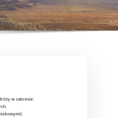
róży w zakresie:
ych.
niskowymi).