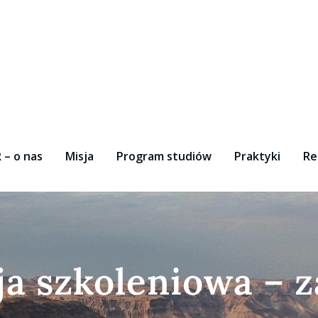
 – o nas
Misja
Program studiów
Praktyki
Re
a szkoleniowa – 