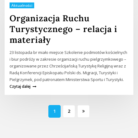
Aktualności
Organizacja Ruchu
Turystycznego – relacja i
materiały
23 listopada br miało miejsce Szkolenie podmiotów kościelnych
i biur podróży w zakresie organizacji ruchu pielgrzymkowego –
organizowane przez Chrześcijańską Turystykę Religijną wraz z
Radą Konferencji Episkopatu Polski ds. Migracji, Turystyki i
Pielgrzymek, pod patronatem Ministerstwa Sportu i Turystyki.
Czytaj dalej
Stronicowanie
1
2
wpisów